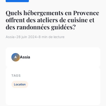
Quels hébergements en Provence
offrent des ateliers de cuisine et
des randonnées guidées?
Assia
•
28 juin 2024
•
8 min de lecture
Assia
A
TAGS
Location