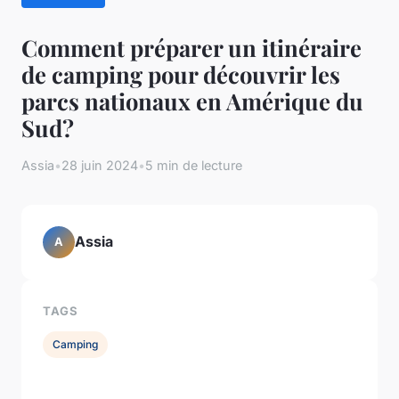
Comment préparer un itinéraire
de camping pour découvrir les
parcs nationaux en Amérique du
Sud?
Assia
•
28 juin 2024
•
5 min de lecture
Assia
A
TAGS
Camping