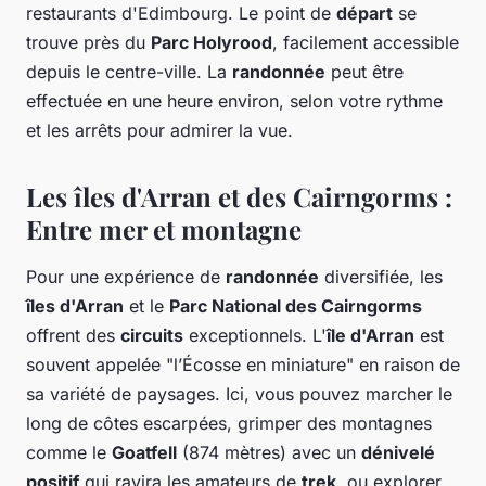
restaurants d'Edimbourg. Le point de
départ
se
trouve près du
Parc Holyrood
, facilement accessible
depuis le centre-ville. La
randonnée
peut être
effectuée en une heure environ, selon votre rythme
et les arrêts pour admirer la vue.
Les îles d'Arran et des Cairngorms :
Entre mer et montagne
Pour une expérience de
randonnée
diversifiée, les
îles d'Arran
et le
Parc National des Cairngorms
offrent des
circuits
exceptionnels. L'
île d'Arran
est
souvent appelée "l’Écosse en miniature" en raison de
sa variété de paysages. Ici, vous pouvez marcher le
long de côtes escarpées, grimper des montagnes
comme le
Goatfell
(874 mètres) avec un
dénivelé
positif
qui ravira les amateurs de
trek
, ou explorer